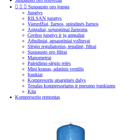
Suspausto oro resiveriai



Suspausto oro įranga
Jungtys
RILSAN jungtys
Vamzdžiai, žarnos, spiralinės žarnos
Antgaliai, sujungimai žarnoms
Greitos jungtys ir jų antgaliai
Atbuliniai, apsauginiai vožtuvai
Slėgio reguliatorius, tepalinė, filtrai
Suspausto oro filtrai
Manometrai
Paleidimo-slėgio relės
Mini kranas, adatinis ventilis
Įrankiai
Kompresorių atsarginės dalys
Tepalas kompresoriams ir pneumo įrankiams
Kita
Kompresorių remontas