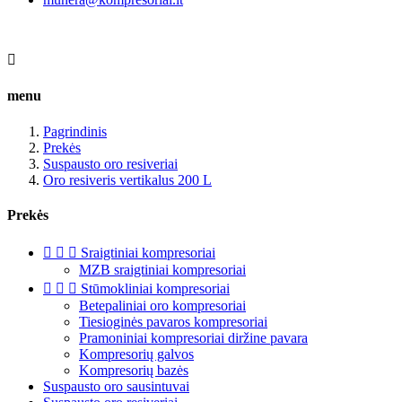

menu
Pagrindinis
Prekės
Suspausto oro resiveriai
Oro resiveris vertikalus 200 L
Prekės



Sraigtiniai kompresoriai
MZB sraigtiniai kompresoriai



Stūmokliniai kompresoriai
Betepaliniai oro kompresoriai
Tiesioginės pavaros kompresoriai
Pramoniniai kompresoriai diržine pavara
Kompresorių galvos
Kompresorių bazės
Suspausto oro sausintuvai