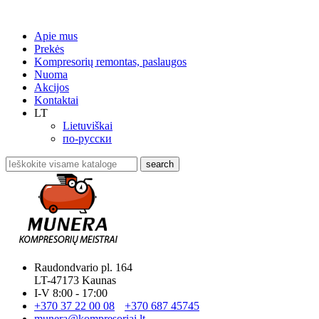
Apie mus
Prekės
Kompresorių remontas, paslaugos
Nuoma
Akcijos
Kontaktai
LT
Lietuviškai
по-русски
search
Raudondvario pl. 164
LT-47173 Kaunas
I-V 8:00 - 17:00
+370 37 22 00 08
+370 687 45745
munera@kompresoriai.lt