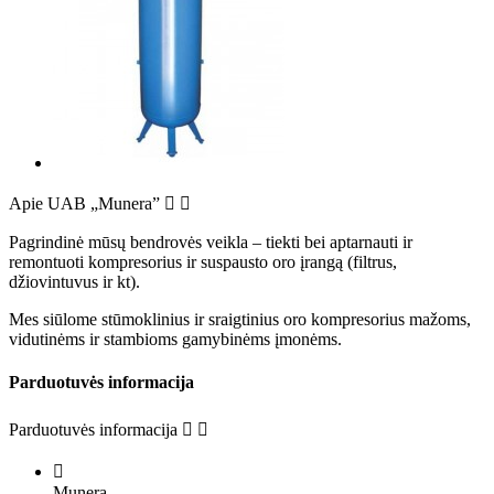
Apie UAB „Munera”


Pagrindinė mūsų bendrovės veikla – tiekti bei aptarnauti ir
remontuoti kompresorius ir suspausto oro įrangą (filtrus,
džiovintuvus ir kt).
Mes siūlome stūmoklinius ir sraigtinius oro kompresorius mažoms,
vidutinėms ir stambioms gamybinėms įmonėms.
Parduotuvės informacija
Parduotuvės informacija



Munera