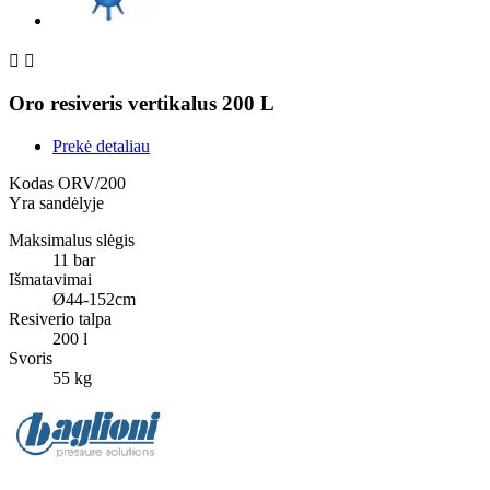


Oro resiveris vertikalus 200 L
Prekė detaliau
Kodas
ORV/200
Yra sandėlyje
Maksimalus slėgis
11 bar
Išmatavimai
Ø44-152cm
Resiverio talpa
200 l
Svoris
55 kg