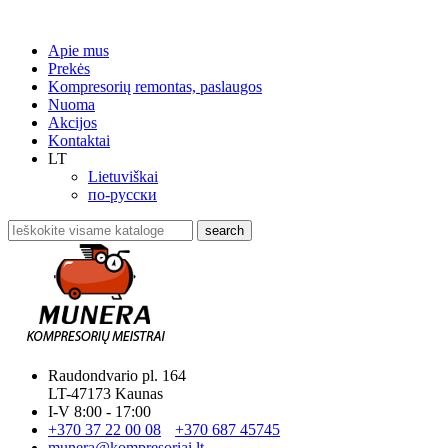
Apie mus
Prekės
Kompresorių remontas, paslaugos
Nuoma
Akcijos
Kontaktai
LT
Lietuviškai
по-русски
search
Raudondvario pl. 164
LT-47173 Kaunas
I-V 8:00 - 17:00
+370 37 22 00 08
+370 687 45745
munera@kompresoriai.lt