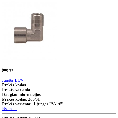
jungtys
Jungtis L I/V
Prekės kodas
Prekės variantai
Daugiau informacijos
Prekės kodas:
265/01
Prekės variantai:
L jungtis I/V-1/8"
Išsamiau