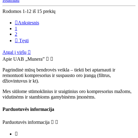
Išsamiau
Rodomos 1-12 iš 15 prekių

Ankstesnis
1
2

Tęsti
Atgal į viršų

Apie UAB „Munera”


Pagrindinė mūsų bendrovės veikla – tiekti bei aptarnauti ir
remontuoti kompresorius ir suspausto oro įrangą (filtrus,
džiovintuvus ir kt).
Mes siūlome stūmoklinius ir sraigtinius oro kompresorius mažoms,
vidutinėms ir stambioms gamybinėms įmonėms.
Parduotuvės informacija
Parduotuvės informacija


