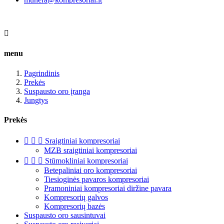

menu
Pagrindinis
Prekės
Suspausto oro įranga
Jungtys
Prekės



Sraigtiniai kompresoriai
MZB sraigtiniai kompresoriai



Stūmokliniai kompresoriai
Betepaliniai oro kompresoriai
Tiesioginės pavaros kompresoriai
Pramoniniai kompresoriai diržine pavara
Kompresorių galvos
Kompresorių bazės
Suspausto oro sausintuvai