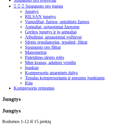
Suspausto oro resiveriai



Suspausto oro įranga
Jungtys
RILSAN jungtys
Vamzdžiai, žarnos, spiralinės žarnos
Antgaliai, sujungimai žarnoms
Greitos jungtys ir jų antgaliai
Atbuliniai, apsauginiai vožtuvai
Slėgio reguliatorius, tepalinė, filtrai
Suspausto oro filtrai
Manometrai
Paleidimo-slėgio relės
Mini kranas, adatinis ventilis
Įrankiai
Kompresorių atsarginės dalys
Tepalas kompresoriams ir pneumo įrankiams
Kita
Kompresorių remontas
Jungtys
Jungtys
Rodomos 1-12 iš 15 prekių