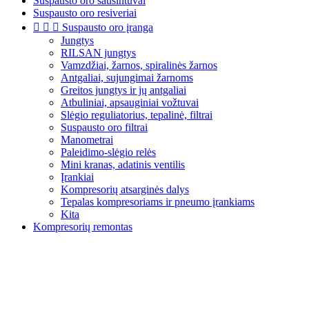
Suspausto oro sausintuvai
Suspausto oro resiveriai



Suspausto oro įranga
Jungtys
RILSAN jungtys
Vamzdžiai, žarnos, spiralinės žarnos
Antgaliai, sujungimai žarnoms
Greitos jungtys ir jų antgaliai
Atbuliniai, apsauginiai vožtuvai
Slėgio reguliatorius, tepalinė, filtrai
Suspausto oro filtrai
Manometrai
Paleidimo-slėgio relės
Mini kranas, adatinis ventilis
Įrankiai
Kompresorių atsarginės dalys
Tepalas kompresoriams ir pneumo įrankiams
Kita
Kompresorių remontas