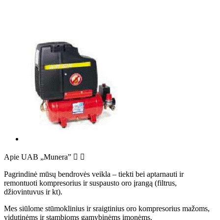
Apie UAB „Munera”


Pagrindinė mūsų bendrovės veikla – tiekti bei aptarnauti ir
remontuoti kompresorius ir suspausto oro įrangą (filtrus,
džiovintuvus ir kt).
Mes siūlome stūmoklinius ir sraigtinius oro kompresorius mažoms,
vidutinėms ir stambioms gamybinėms įmonėms.