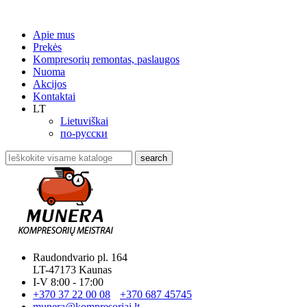
Apie mus
Prekės
Kompresorių remontas, paslaugos
Nuoma
Akcijos
Kontaktai
LT
Lietuviškai
по-русски
search
Raudondvario pl. 164
LT-47173 Kaunas
I-V 8:00 - 17:00
+370 37 22 00 08
+370 687 45745
munera@kompresoriai.lt