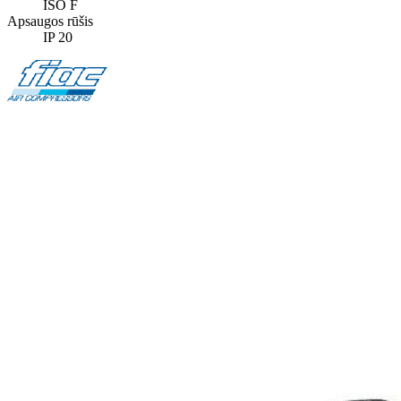
ISO F
Apsaugos rūšis
IP 20