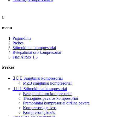

menu
Pagrindinis
Prekės
Stūmokliniai kompresoriai
Betepaliniai oro kompresoriai
Fiac AirSix 1,5
Prekės



Sraigtiniai kompresoriai
MZB sraigtiniai kompresoriai



Stūmokliniai kompresoriai
Betepaliniai oro kompresoriai
Tiesioginės pavaros kompresoriai
Pramoniniai kompresoriai diržine pavara
Kompresorių galvos
Kompresorių bazės