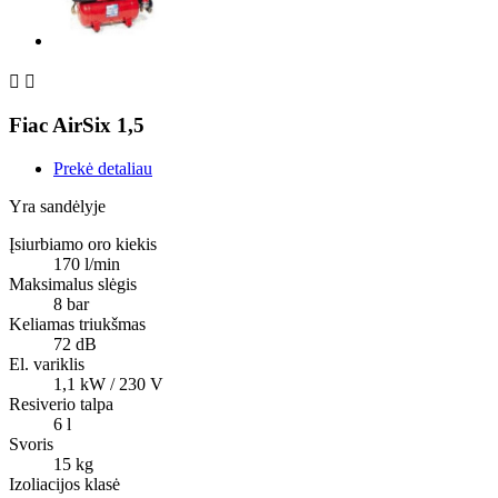


Fiac AirSix 1,5
Prekė detaliau
Yra sandėlyje
Įsiurbiamo oro kiekis
170 l/min
Maksimalus slėgis
8 bar
Keliamas triukšmas
72 dB
El. variklis
1,1 kW / 230 V
Resiverio talpa
6 l
Svoris
15 kg
Izoliacijos klasė