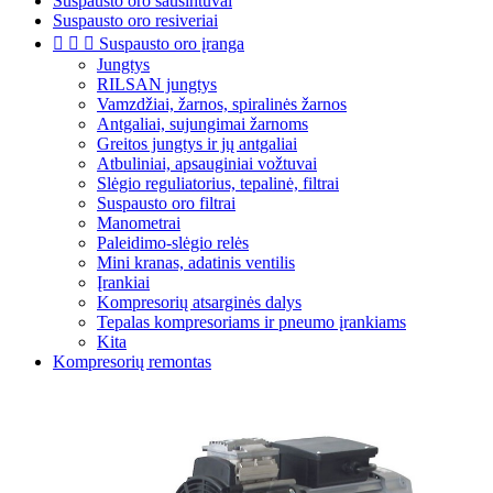
Suspausto oro sausintuvai
Suspausto oro resiveriai



Suspausto oro įranga
Jungtys
RILSAN jungtys
Vamzdžiai, žarnos, spiralinės žarnos
Antgaliai, sujungimai žarnoms
Greitos jungtys ir jų antgaliai
Atbuliniai, apsauginiai vožtuvai
Slėgio reguliatorius, tepalinė, filtrai
Suspausto oro filtrai
Manometrai
Paleidimo-slėgio relės
Mini kranas, adatinis ventilis
Įrankiai
Kompresorių atsarginės dalys
Tepalas kompresoriams ir pneumo įrankiams
Kita
Kompresorių remontas