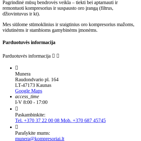
Pagrindinė mūsų bendrovės veikla – tiekti bei aptarnauti ir
remontuoti kompresorius ir suspausto oro įrangą (filtrus,
džiovintuvus ir kt).
Mes siūlome stūmoklinius ir sraigtinius oro kompresorius mažoms,
vidutinėms ir stambioms gamybinėms įmonėms.
Parduotuvės informacija
Parduotuvės informacija



Munera
Raudondvario pl. 164
LT-47173 Kaunas
Google Maps
access_time
I-V 8:00 - 17:00

Paskambinkite:
Tel. +370 37 22 00 08 Mob. +370 687 45745

Parašykite mums:
munera@kompresoriai.lt