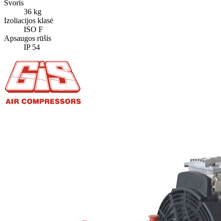
Svoris
36 kg
Izoliacijos klasė
ISO F
Apsaugos rūšis
IP 54