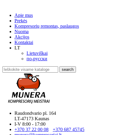
Apie mus
Prekės
Kompresorių remontas, paslaugos
Nuoma
Akcijos
Kontaktai
LT
Lietuviškai
по-русски
search
Raudondvario pl. 164
LT-47173 Kaunas
I-V 8:00 - 17:00
+370 37 22 00 08
+370 687 45745
munera@kompresoriai.lt