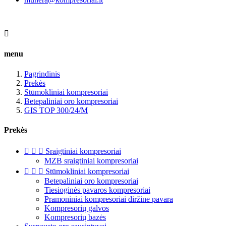

menu
Pagrindinis
Prekės
Stūmokliniai kompresoriai
Betepaliniai oro kompresoriai
GIS TOP 300/24/M
Prekės



Sraigtiniai kompresoriai
MZB sraigtiniai kompresoriai



Stūmokliniai kompresoriai
Betepaliniai oro kompresoriai
Tiesioginės pavaros kompresoriai
Pramoniniai kompresoriai diržine pavara
Kompresorių galvos
Kompresorių bazės