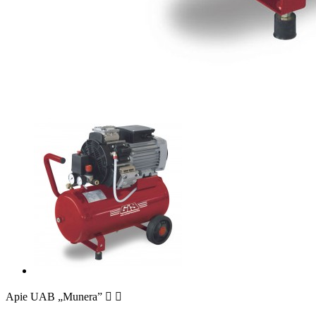
Apie UAB „Munera”

