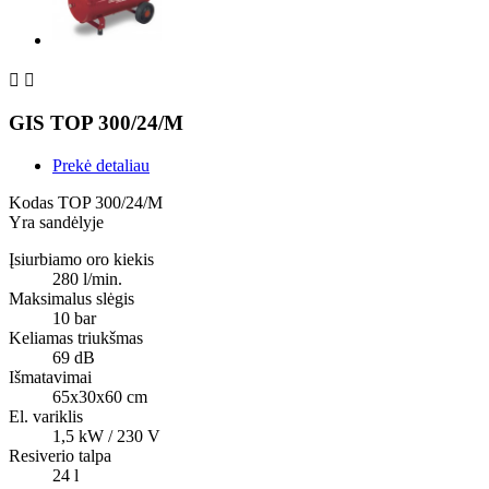


GIS TOP 300/24/M
Prekė detaliau
Kodas
TOP 300/24/M
Yra sandėlyje
Įsiurbiamo oro kiekis
280 l/min.
Maksimalus slėgis
10 bar
Keliamas triukšmas
69 dB
Išmatavimai
65x30x60 cm
El. variklis
1,5 kW / 230 V
Resiverio talpa
24 l