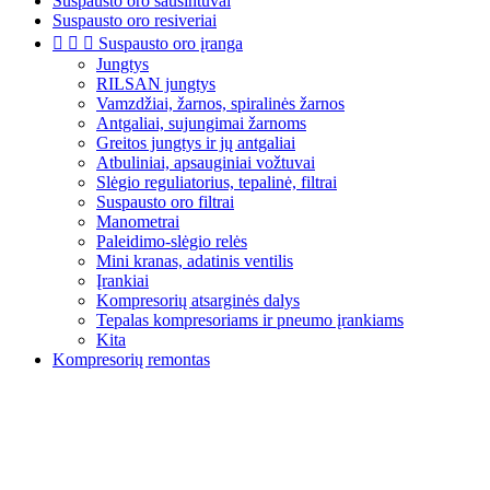
Suspausto oro sausintuvai
Suspausto oro resiveriai



Suspausto oro įranga
Jungtys
RILSAN jungtys
Vamzdžiai, žarnos, spiralinės žarnos
Antgaliai, sujungimai žarnoms
Greitos jungtys ir jų antgaliai
Atbuliniai, apsauginiai vožtuvai
Slėgio reguliatorius, tepalinė, filtrai
Suspausto oro filtrai
Manometrai
Paleidimo-slėgio relės
Mini kranas, adatinis ventilis
Įrankiai
Kompresorių atsarginės dalys
Tepalas kompresoriams ir pneumo įrankiams
Kita
Kompresorių remontas