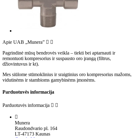
Apie UAB „Munera”


Pagrindinė mūsų bendrovės veikla – tiekti bei aptarnauti ir
remontuoti kompresorius ir suspausto oro įrangą (filtrus,
džiovintuvus ir kt).
Mes siūlome stūmoklinius ir sraigtinius oro kompresorius mažoms,
vidutinėms ir stambioms gamybinėms įmonėms.
Parduotuvės informacija
Parduotuvės informacija



Munera
Raudondvario pl. 164
LT-47173 Kaunas