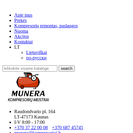
Apie mus
Prekės
Kompresorių remontas, paslaugos
Nuoma
Akcijos
Kontaktai
LT
Lietuviškai
по-русски
search
Raudondvario pl. 164
LT-47173 Kaunas
I-V 8:00 - 17:00
+370 37 22 00 08
+370 687 45745
munera@kompresoriai.lt