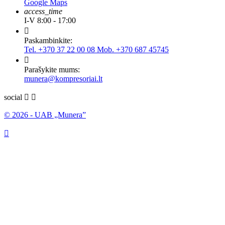
Google Maps
access_time
I-V 8:00 - 17:00

Paskambinkite:
Tel. +370 37 22 00 08 Mob. +370 687 45745

Parašykite mums:
munera@kompresoriai.lt
social


© 2026 - UAB „Munera”
