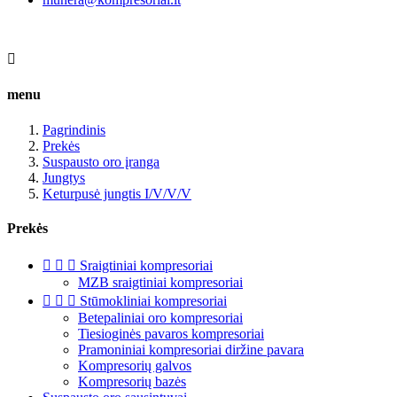

menu
Pagrindinis
Prekės
Suspausto oro įranga
Jungtys
Keturpusė jungtis I/V/V/V
Prekės



Sraigtiniai kompresoriai
MZB sraigtiniai kompresoriai



Stūmokliniai kompresoriai
Betepaliniai oro kompresoriai
Tiesioginės pavaros kompresoriai
Pramoniniai kompresoriai diržine pavara
Kompresorių galvos
Kompresorių bazės