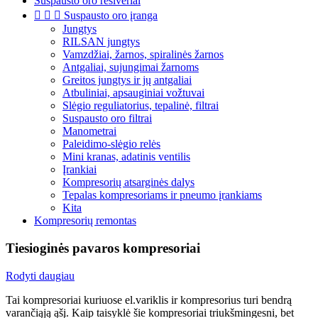
Suspausto oro resiveriai



Suspausto oro įranga
Jungtys
RILSAN jungtys
Vamzdžiai, žarnos, spiralinės žarnos
Antgaliai, sujungimai žarnoms
Greitos jungtys ir jų antgaliai
Atbuliniai, apsauginiai vožtuvai
Slėgio reguliatorius, tepalinė, filtrai
Suspausto oro filtrai
Manometrai
Paleidimo-slėgio relės
Mini kranas, adatinis ventilis
Įrankiai
Kompresorių atsarginės dalys
Tepalas kompresoriams ir pneumo įrankiams
Kita
Kompresorių remontas
Tiesioginės pavaros kompresoriai
Rodyti daugiau
Tai kompresoriai kuriuose el.variklis ir kompresorius turi bendrą
varančiąją ąšį. Kaip taisyklė šie kompresoriai triukšmingesni, bet