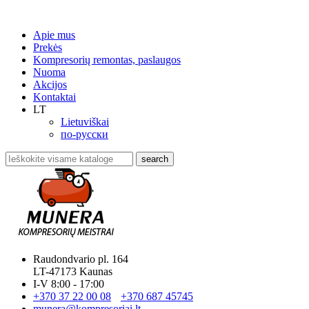
Apie mus
Prekės
Kompresorių remontas, paslaugos
Nuoma
Akcijos
Kontaktai
LT
Lietuviškai
по-русски
search
Raudondvario pl. 164
LT-47173 Kaunas
I-V 8:00 - 17:00
+370 37 22 00 08
+370 687 45745
munera@kompresoriai.lt