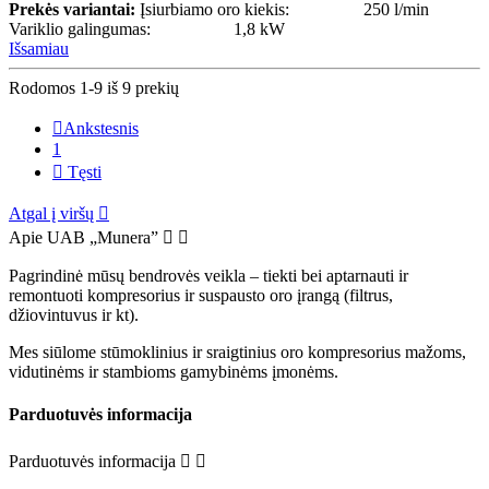
Prekės variantai:
Įsiurbiamo oro kiekis: 250 l/min
Variklio galingumas: 1,8 kW
Išsamiau
Rodomos 1-9 iš 9 prekių

Ankstesnis
1

Tęsti
Atgal į viršų

Apie UAB „Munera”


Pagrindinė mūsų bendrovės veikla – tiekti bei aptarnauti ir
remontuoti kompresorius ir suspausto oro įrangą (filtrus,
džiovintuvus ir kt).
Mes siūlome stūmoklinius ir sraigtinius oro kompresorius mažoms,
vidutinėms ir stambioms gamybinėms įmonėms.
Parduotuvės informacija
Parduotuvės informacija

