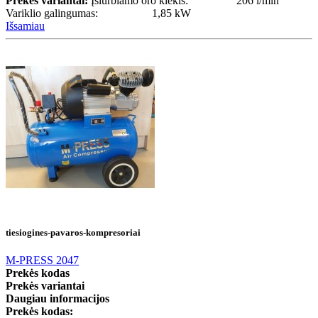
Prekės variantai:
Įsiurbiamo oro kiekis: 206 l/min
Variklio galingumas: 1,85 kW
Išsamiau
tiesiogines-pavaros-kompresoriai
M-PRESS 2047
Prekės kodas
Prekės variantai
Daugiau informacijos
Prekės kodas: