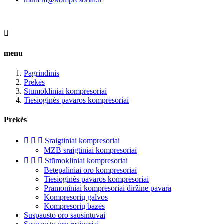

menu
Pagrindinis
Prekės
Stūmokliniai kompresoriai
Tiesioginės pavaros kompresoriai
Prekės



Sraigtiniai kompresoriai
MZB sraigtiniai kompresoriai



Stūmokliniai kompresoriai
Betepaliniai oro kompresoriai
Tiesioginės pavaros kompresoriai
Pramoniniai kompresoriai diržine pavara
Kompresorių galvos
Kompresorių bazės
Suspausto oro sausintuvai