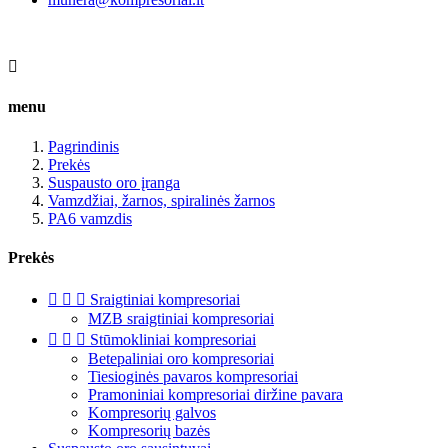

menu
Pagrindinis
Prekės
Suspausto oro įranga
Vamzdžiai, žarnos, spiralinės žarnos
PA6 vamzdis
Prekės



Sraigtiniai kompresoriai
MZB sraigtiniai kompresoriai



Stūmokliniai kompresoriai
Betepaliniai oro kompresoriai
Tiesioginės pavaros kompresoriai
Pramoniniai kompresoriai diržine pavara
Kompresorių galvos
Kompresorių bazės