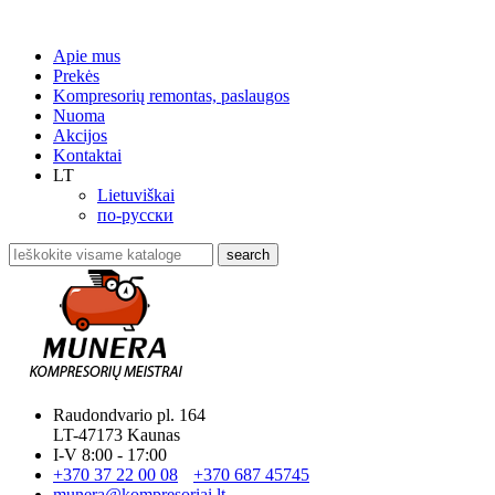
Apie mus
Prekės
Kompresorių remontas, paslaugos
Nuoma
Akcijos
Kontaktai
LT
Lietuviškai
по-русски
search
Raudondvario pl. 164
LT-47173 Kaunas
I-V 8:00 - 17:00
+370 37 22 00 08
+370 687 45745
munera@kompresoriai.lt