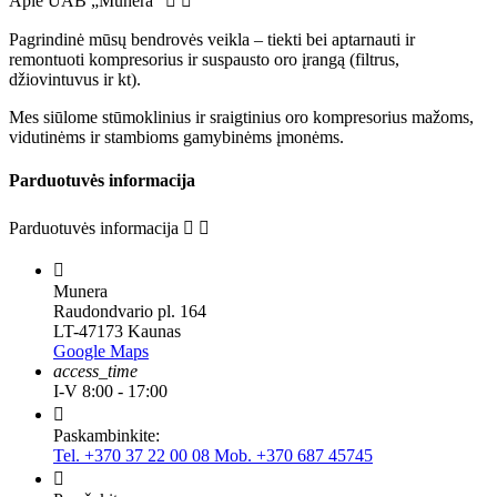
Apie UAB „Munera”


Pagrindinė mūsų bendrovės veikla – tiekti bei aptarnauti ir
remontuoti kompresorius ir suspausto oro įrangą (filtrus,
džiovintuvus ir kt).
Mes siūlome stūmoklinius ir sraigtinius oro kompresorius mažoms,
vidutinėms ir stambioms gamybinėms įmonėms.
Parduotuvės informacija
Parduotuvės informacija



Munera
Raudondvario pl. 164
LT-47173 Kaunas
Google Maps
access_time
I-V 8:00 - 17:00

Paskambinkite:
Tel. +370 37 22 00 08 Mob. +370 687 45745
