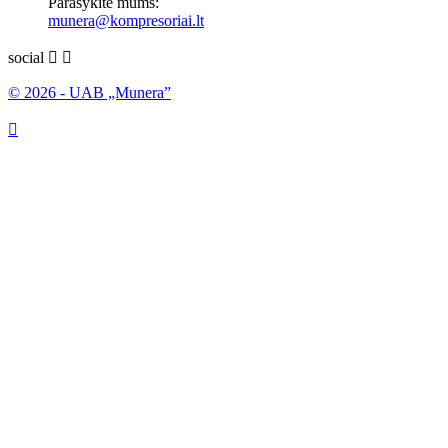
Parašykite mums:
munera@kompresoriai.lt
social


© 2026 - UAB „Munera”
