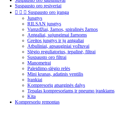
Suspausto oro sausintuvai
Suspausto oro resiveriai



Suspausto oro įranga
Jungtys
RILSAN jungtys
Vamzdžiai, žarnos, spiralinės žarnos
Antgaliai, sujungimai žarnoms
Greitos jungtys ir jų antgaliai
Atbuliniai, apsauginiai vožtuvai
Slėgio reguliatorius, tepalinė, filtrai
Suspausto oro filtrai
Manometrai
Paleidimo-slėgio relės
Mini kranas, adatinis ventilis
Įrankiai
Kompresorių atsarginės dalys
Tepalas kompresoriams ir pneumo įrankiams
Kita
Kompresorių remontas