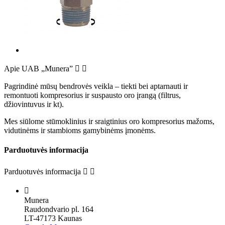
Apie UAB „Munera”


Pagrindinė mūsų bendrovės veikla – tiekti bei aptarnauti ir
remontuoti kompresorius ir suspausto oro įrangą (filtrus,
džiovintuvus ir kt).
Mes siūlome stūmoklinius ir sraigtinius oro kompresorius mažoms,
vidutinėms ir stambioms gamybinėms įmonėms.
Parduotuvės informacija
Parduotuvės informacija



Munera
Raudondvario pl. 164
LT-47173 Kaunas