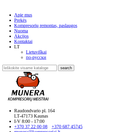
Apie mus
Prekės
Kompresorių remontas, paslaugos
Nuoma
Akcijos
Kontaktai
LT
Lietuviškai
по-русски
search
Raudondvario pl. 164
LT-47173 Kaunas
I-V 8:00 - 17:00
+370 37 22 00 08
+370 687 45745
munera@kompresoriai.lt