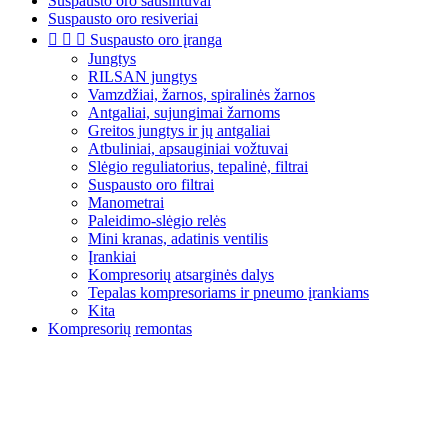
Suspausto oro sausintuvai
Suspausto oro resiveriai



Suspausto oro įranga
Jungtys
RILSAN jungtys
Vamzdžiai, žarnos, spiralinės žarnos
Antgaliai, sujungimai žarnoms
Greitos jungtys ir jų antgaliai
Atbuliniai, apsauginiai vožtuvai
Slėgio reguliatorius, tepalinė, filtrai
Suspausto oro filtrai
Manometrai
Paleidimo-slėgio relės
Mini kranas, adatinis ventilis
Įrankiai
Kompresorių atsarginės dalys
Tepalas kompresoriams ir pneumo įrankiams
Kita
Kompresorių remontas