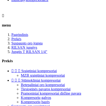

menu
Pagrindinis
Prekės
Suspausto oro įranga
RILSAN jungtys
Jungtis T RILSAN 1/4"
Prekės



Sraigtiniai kompresoriai
MZB sraigtiniai kompresoriai



Stūmokliniai kompresoriai
Betepaliniai oro kompresoriai
Tiesioginės pavaros kompresoriai
Pramoniniai kompresoriai diržine pavara
Kompresorių galvos
Kompresorių bazės