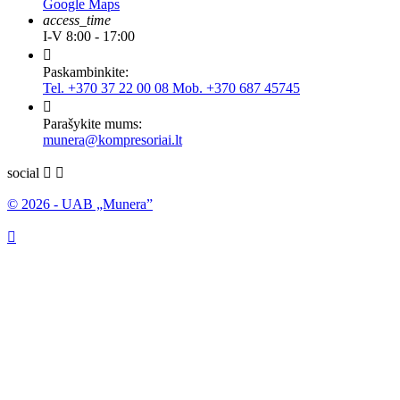
Google Maps
access_time
I-V 8:00 - 17:00

Paskambinkite:
Tel. +370 37 22 00 08 Mob. +370 687 45745

Parašykite mums:
munera@kompresoriai.lt
social


© 2026 - UAB „Munera”
